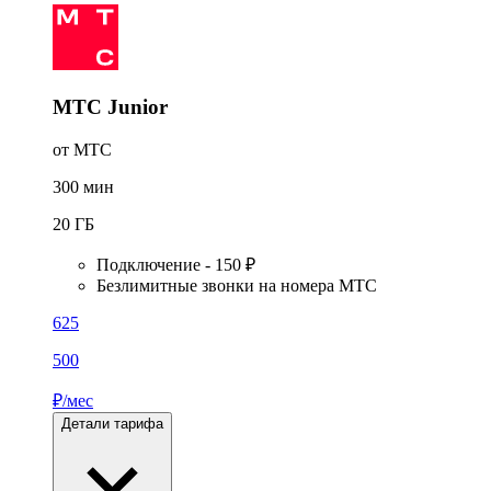
МТС Junior
от МТС
300
мин
20
ГБ
Подключение - 150 ₽
Безлимитные звонки на номера МТС
625
500
₽/мес
Детали тарифа