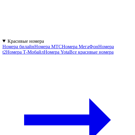
Красивые номера
Номера билайн
Номера МТС
Номера МегаФон
Номера
t2
Номера Т-Мобайл
Номера Yota
Все красивые номера