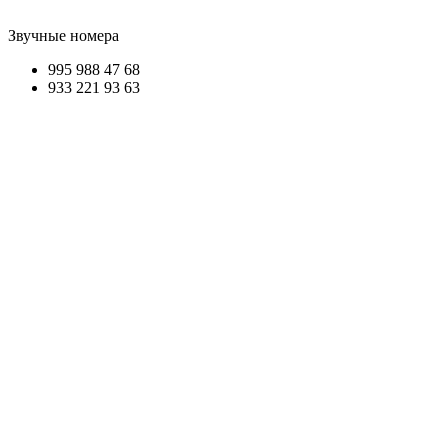
Звучные номера
995 9
88
47
68
933 221
93 63