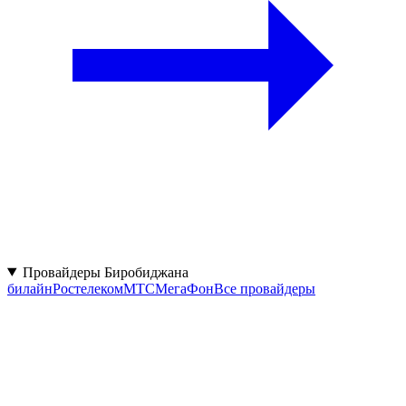
Провайдеры Биробиджана
билайн
Ростелеком
МТС
МегаФон
Все провайдеры