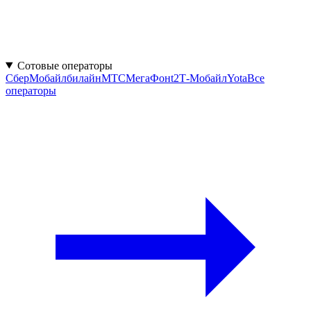
Сотовые операторы
СберМобайл
билайн
МТС
МегаФон
t2
Т-Мобайл
Yota
Все
операторы