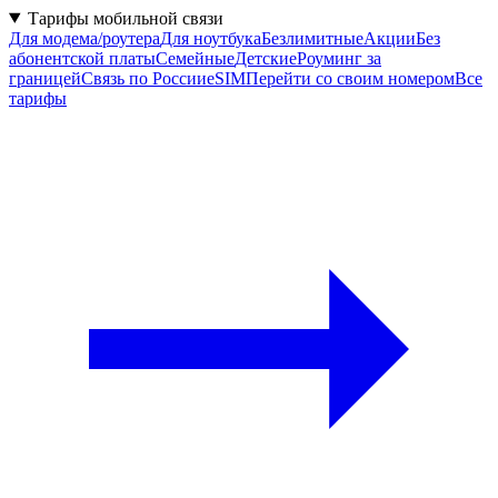
Тарифы мобильной связи
Для модема/роутера
Для ноутбука
Безлимитные
Акции
Без
абонентской платы
Семейные
Детские
Роуминг за
границей
Связь по России
eSIM
Перейти со своим номером
Все
тарифы