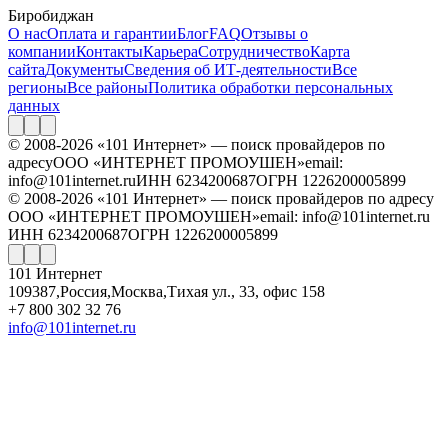
Биробиджан
О нас
Оплата и гарантии
Блог
FAQ
Отзывы о
компании
Контакты
Карьера
Сотрудничество
Карта
сайта
Документы
Сведения об ИТ-деятельности
Все
регионы
Все районы
Политика обработки персональных
данных
© 2008-2026 «101 Интернет» — поиск провайдеров по
адресу
ООО «ИНТЕРНЕТ ПРОМОУШЕН»
email:
info@101internet.ru
ИНН 6234200687
ОГРН 1226200005899
© 2008-2026 «101 Интернет» — поиск провайдеров по адресу
ООО «ИНТЕРНЕТ ПРОМОУШЕН»
email: info@101internet.ru
ИНН 6234200687
ОГРН 1226200005899
101 Интернет
109387
,
Россия
,
Москва
,
Тихая ул., 33, офис 158
+7 800 302 32 76
info@101internet.ru