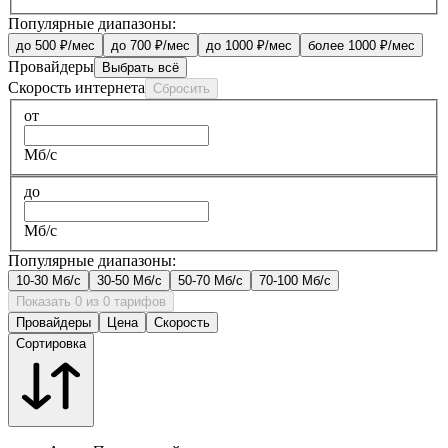
Популярные диапазоны:
до 500 ₽/мес
до 700 ₽/мес
до 1000 ₽/мес
более 1000 ₽/мес
Провайдеры
Выбрать всё
Скорость интернета
Сбросить
от
Мб/с
до
Мб/с
Популярные диапазоны:
10-30 Мб/с
30-50 Мб/с
50-70 Мб/с
70-100 Мб/с
Показать 0 из 0 тарифов
Провайдеры
Цена
Скорость
Сортировка