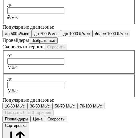
до
₽/мес
Популярные диапазоны:
до 500 ₽/мес
до 700 ₽/мес
до 1000 ₽/мес
более 1000 ₽/мес
Провайдеры
Выбрать всё
Скорость интернета
Сбросить
от
Мб/с
до
Мб/с
Популярные диапазоны:
10-30 Мб/с
30-50 Мб/с
50-70 Мб/с
70-100 Мб/с
Показать 0 из 0 тарифов
Провайдеры
Цена
Скорость
Сортировка