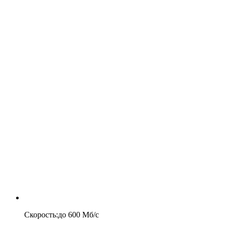
Скорость
:
до
600
Мб/c