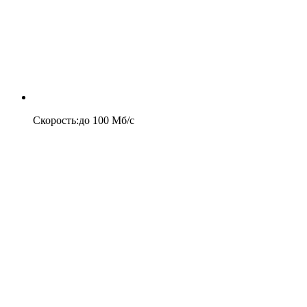
Скорость
:
до
100
Мб/c