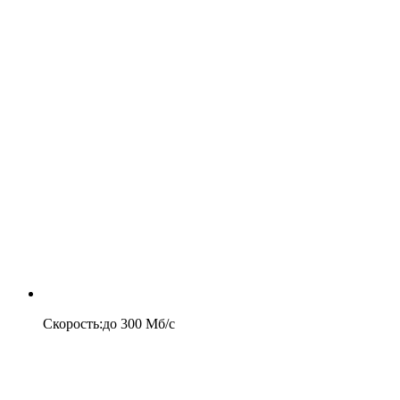
Скорость
:
до
300
Мб/c