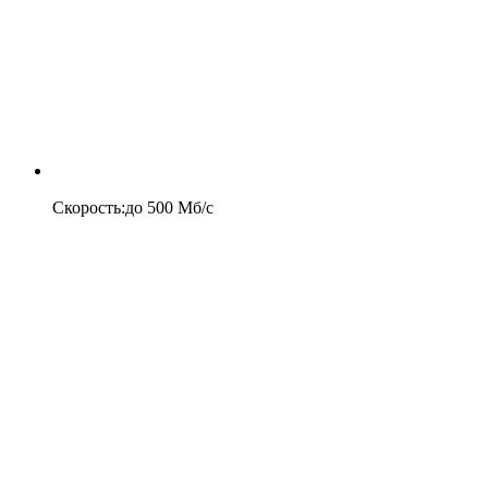
Скорость
:
до
500
Мб/c