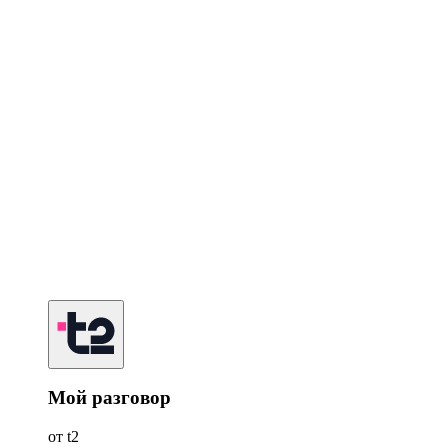
Мой разговор
от t2