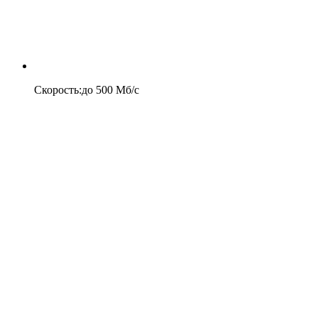
Скорость
:
до
500
Мб/c