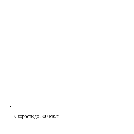
Скорость
:
до
500
Мб/c