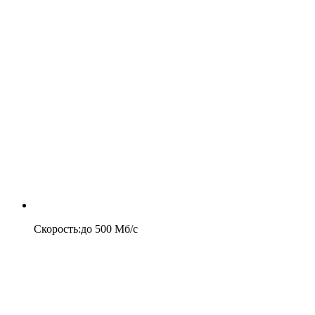
Скорость
:
до
500
Мб/c