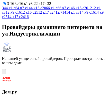
3-16
16 к1 с8-22 к17 с32
3
4
4 к1 с6
4 к7 с14
4 к15 с20
6
6 к1 с6
6 к7 с14
6 к15 с20
12
12 к1
с8
12 к9 с16
12 к16 с25
12 к17 с24
12/7
14
14 к1 с8
14 к9 с16
14 к9
с25
14 к17 с24
16
Провайдеры домашнего интернета на
ул Индустриализации
На вашей улице есть 5 провайдеров. Проверьте доступность в
вашем доме.
Дом.ру