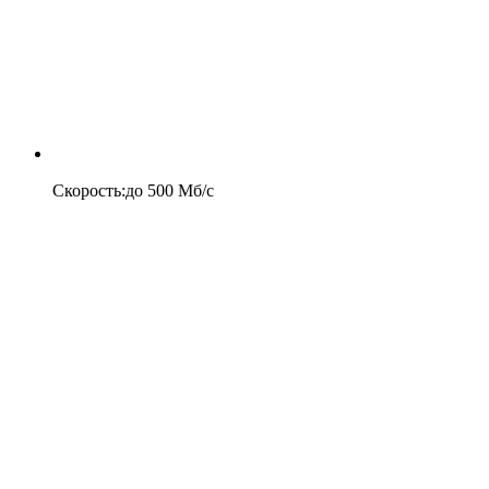
Скорость
:
до
500
Мб/c