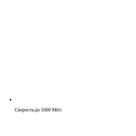
Скорость
:
до
1000
Мб/c