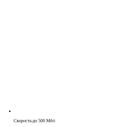
Скорость
:
до
500
Мб/c