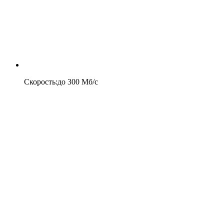
Скорость
:
до
300
Мб/c