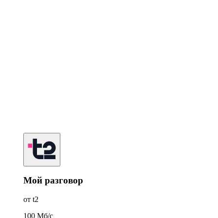
Мой разговор
от t2
100
Мб/c