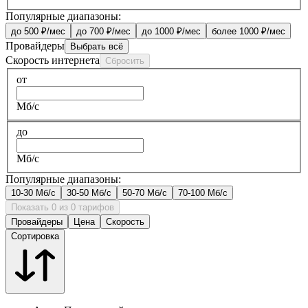
Популярные диапазоны:
до 500 ₽/мес
до 700 ₽/мес
до 1000 ₽/мес
более 1000 ₽/мес
Провайдеры
Выбрать всё
Скорость интернета
Сбросить
от
Мб/с
до
Мб/с
Популярные диапазоны:
10-30 Мб/с
30-50 Мб/с
50-70 Мб/с
70-100 Мб/с
Показать 0 из 0 тарифов
Провайдеры
Цена
Скорость
Сортировка