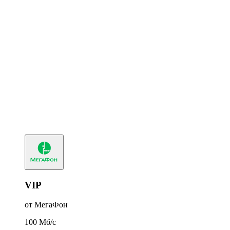
VIP
от МегаФон
100
Мб/c