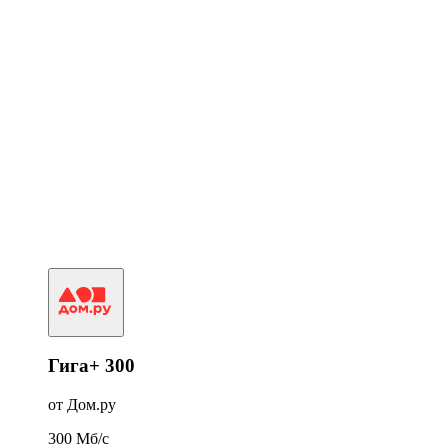
Гига+ 300
от Дом.ру
300
Мб/c