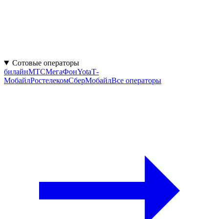
Сотовые операторы
билайн
МТС
МегаФон
Yota
Т-
Мобайл
Ростелеком
СберМобайл
Все операторы