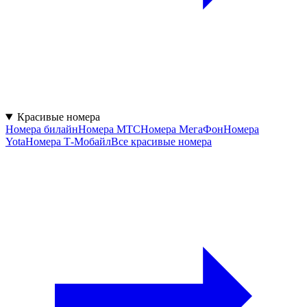
Красивые номера
Номера билайн
Номера МТС
Номера МегаФон
Номера
Yota
Номера Т-Мобайл
Все красивые номера