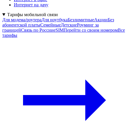
Интернет на дачу
Тарифы мобильной связи
Для модема/роутера
Для ноутбука
Безлимитные
Акции
Без
абонентской платы
Семейные
Детские
Роуминг за
границей
Связь по России
eSIM
Перейти со своим номером
Все
тарифы