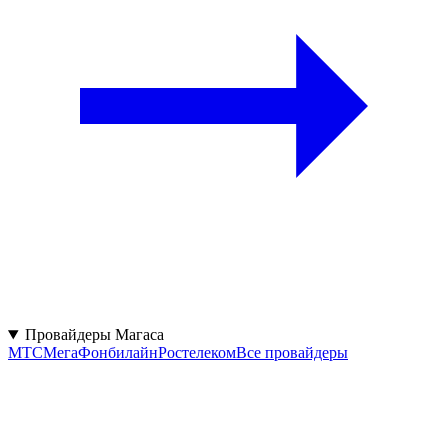
Провайдеры Магаса
МТС
МегаФон
билайн
Ростелеком
Все провайдеры