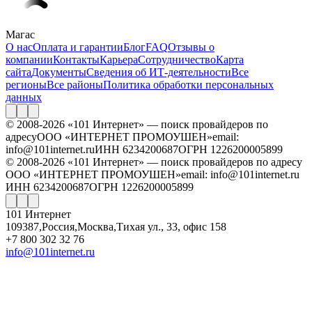
Магас
О нас
Оплата и гарантии
Блог
FAQ
Отзывы о
компании
Контакты
Карьера
Сотрудничество
Карта
сайта
Документы
Сведения об ИТ-деятельности
Все
регионы
Все районы
Политика обработки персональных
данных
© 2008-2026 «101 Интернет» — поиск провайдеров по
адресу
ООО «ИНТЕРНЕТ ПРОМОУШЕН»
email:
info@101internet.ru
ИНН 6234200687
ОГРН 1226200005899
© 2008-2026 «101 Интернет» — поиск провайдеров по адресу
ООО «ИНТЕРНЕТ ПРОМОУШЕН»
email: info@101internet.ru
ИНН 6234200687
ОГРН 1226200005899
101 Интернет
109387
,
Россия
,
Москва
,
Тихая ул., 33, офис 158
+7 800 302 32 76
info@101internet.ru