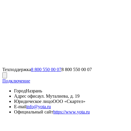
Техподдержка
8 800 550 00 07
8 800 550 00 07
Подключение
Город
Назрань
Адрес офиса
ул. Муталиева, д. 19
Юридическое лицо
ООО «Скартел»
E-mail
info@yota.ru
Официальный сайт
https://www.yota.ru