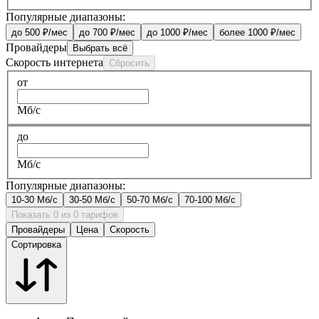
Популярные диапазоны:
до 500 ₽/мес
до 700 ₽/мес
до 1000 ₽/мес
более 1000 ₽/мес
Провайдеры
Выбрать всё
Скорость интернета
Сбросить
от
Мб/с
до
Мб/с
Популярные диапазоны:
10-30 Мб/с
30-50 Мб/с
50-70 Мб/с
70-100 Мб/с
Показать 0 из 0 тарифов
Провайдеры
Цена
Скорость
Сортировка