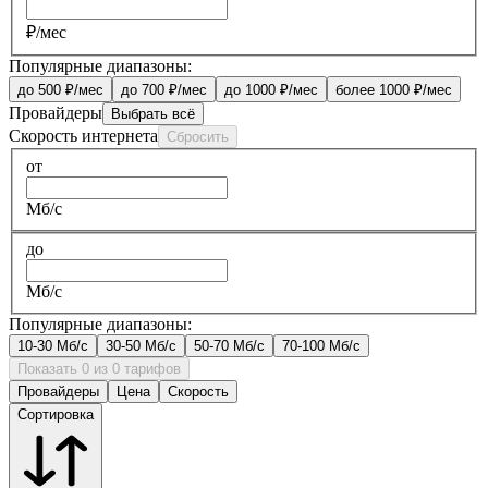
₽/мес
Популярные диапазоны:
до 500 ₽/мес
до 700 ₽/мес
до 1000 ₽/мес
более 1000 ₽/мес
Провайдеры
Выбрать всё
Скорость интернета
Сбросить
от
Мб/с
до
Мб/с
Популярные диапазоны:
10-30 Мб/с
30-50 Мб/с
50-70 Мб/с
70-100 Мб/с
Показать 0 из 0 тарифов
Провайдеры
Цена
Скорость
Сортировка