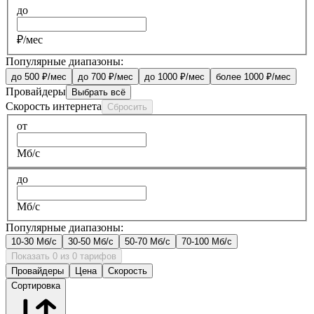
до
₽/мес
Популярные диапазоны:
до 500 ₽/мес
до 700 ₽/мес
до 1000 ₽/мес
более 1000 ₽/мес
Провайдеры
Выбрать всё
Скорость интернета
Сбросить
от
Мб/с
до
Мб/с
Популярные диапазоны:
10-30 Мб/с
30-50 Мб/с
50-70 Мб/с
70-100 Мб/с
Показать 0 из 0 тарифов
Провайдеры
Цена
Скорость
Сортировка