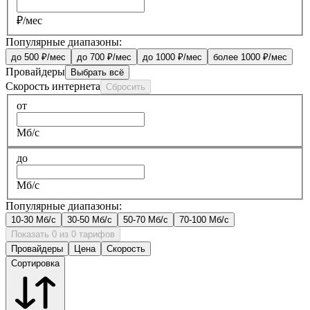
₽/мес
Популярные диапазоны:
до 500 ₽/мес
до 700 ₽/мес
до 1000 ₽/мес
более 1000 ₽/мес
Провайдеры
Выбрать всё
Скорость интернета
Сбросить
от
Мб/с
до
Мб/с
Популярные диапазоны:
10-30 Мб/с
30-50 Мб/с
50-70 Мб/с
70-100 Мб/с
Показать 0 из 0 тарифов
Провайдеры
Цена
Скорость
Сортировка