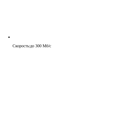
Скорость
:
до
300
Мб/c