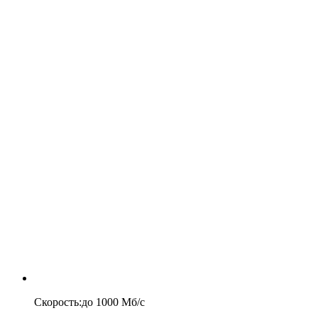
Скорость
:
до
1000
Мб/c