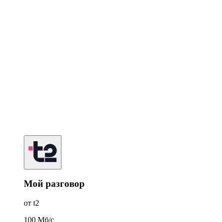
Мой разговор
от t2
100
Мб/c