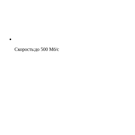
Скорость
:
до
500
Мб/c